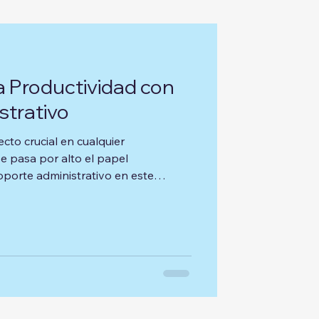
 Productividad con
strativo
cto crucial en cualquier
e pasa por alto el papel
oporte administrativo en este
rativo eficaz no solo alivia la
pleados, sino que también permite
 más estratégicas y de alto valor.
emos cómo mejorar la productividad
istrativo adecuado, destacando