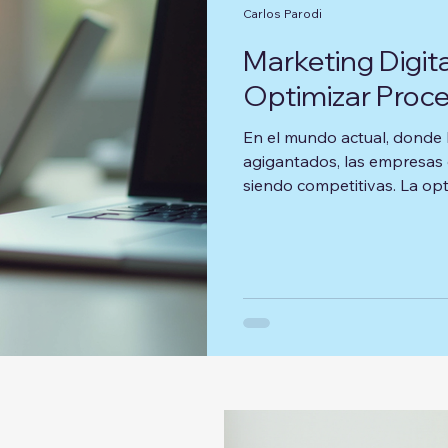
Carlos Parodi
Marketing Digita
Optimizar Proc
En el mundo actual, donde 
agigantados, las empresas
siendo competitivas. La op
empresariales a través del marketing digital no solo es una
opción, sino una necesidad.
diversas estrategias que p
mejorar su eficiencia y efec
Importancia del Marketing Di
convertido en una herramie