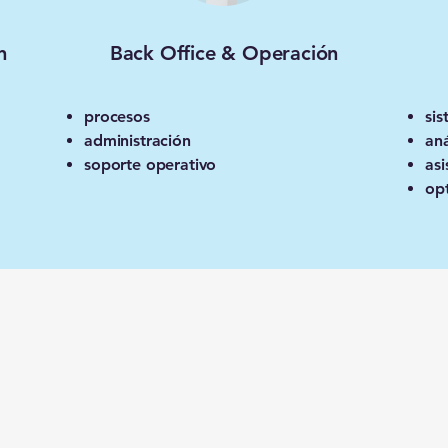
n
Back Office & Operación
procesos
sis
administración
aná
soporte operativo
asi
op