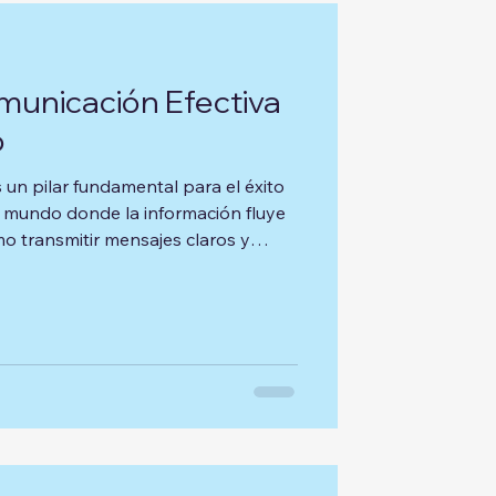
municación Efectiva
o
 un pilar fundamental para el éxito
n mundo donde la información fluye
o transmitir mensajes claros y
erencia entre el éxito y el fracaso.
os los diferentes servicios de
consejos para implementarlos. La
ción Efectiva La comunicaci