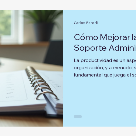
Carlos Parodi
Cómo Mejorar la
Soporte Admini
La productividad es un aspe
organización, y a menudo, s
fundamental que juega el s
proceso. Un soporte administ
carga de trabajo de los em
que se concentren en tareas
En este artículo, explorar
mediante un soporte admin
estrategias prácticas