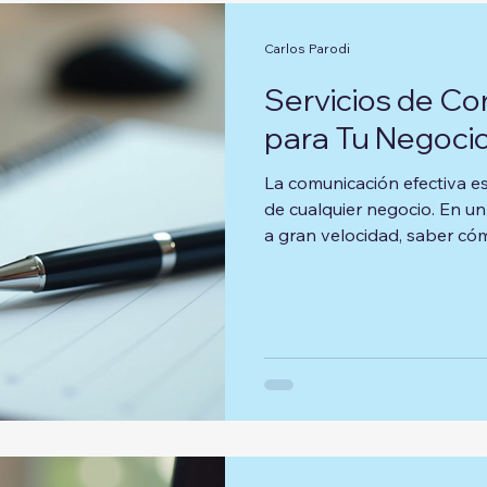
Carlos Parodi
Servicios de Co
para Tu Negoci
La comunicación efectiva es
de cualquier negocio. En u
a gran velocidad, saber cóm
concisos puede marcar la dif
En este artículo, explorarem
comunicación que pueden ayudar a tu negocio a prosperar, así
como ejemplos prácticos y 
Importancia de la Comunica