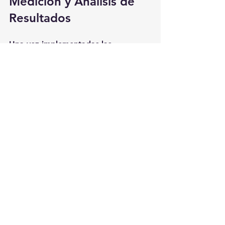
Medición y Análisis de 
Resultados
Una vez implementadas las 
estrategias, es crucial medir y 
analizar los resultados. Esto permite 
a las empresas ajustar sus tácticas y 
mejorar continuamente. Algunas 
métricas clave a seguir incluyen:
Tasa de conversión
: El 
porcentaje de visitantes que 
realizan una acción deseada, 
como realizar una compra.
Retorno de inversión (ROI)
: 
Medir el retorno de cada 
campaña en comparación con el 
costo de la misma.
Engagement
: Evaluar cómo 